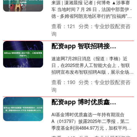
来源 | 潇湘晨报 记者 | 何博奇 ▲涉事赛
车 当地时间 7 月 26 日，法国中部普伊 -
德 - 多姆省阿朗克地区举行的"拉福姆"拉
力赛中，一辆参赛赛车在....
查看：
121
分类：
专业炒股配资咨
询
配资app 智联招聘接入通义千问3，人岗匹配率提升超70%
速途网7月28日消息（报道：李楠）近
日，在2025世界人工智能大会上，智联
招聘宣布发布智联招聘AI版，展示全场景
AI服务生态。新版本中，基于阿里通义千
查看：
190
分类：
专业炒股配资咨
问3（简称....
询
配资app 博时优质鑫选一年持有期混合A：2025年第二季度利润4884.97万元 净值增长率2.61%
AI基金博时优质鑫选一年持有期混合
A（013797）披露2025年二季报，第二
季度基金利润4884.97万元，加权平均基
金份额本期利润0.0203元。报告期