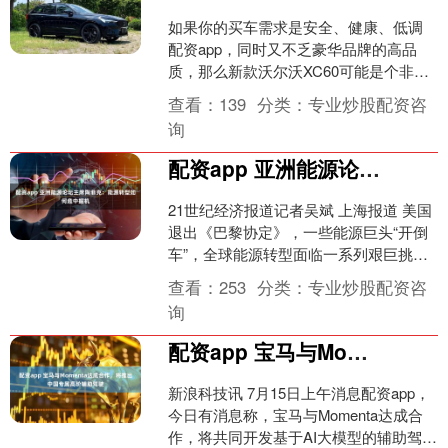
如果你的买车需求是安全、健康、低调
配资app，同时又不乏豪华品牌的高品
质，那么新款沃尔沃XC60可能是个非常
好的选择。 新款XC60和其它沃尔沃新车
查看：
139
分类：
专业炒股配资咨
一样微调了设....
询
配资app 亚洲能源论坛主席陶菲克：能源转型如何危中掘机
21世纪经济报道记者吴斌 上海报道 美国
退出《巴黎协定》，一些能源巨头“开倒
车”，全球能源转型面临一系列艰巨挑
战。 尽管全球能源转型面临挫折，但马
查看：
253
分类：
专业炒股配资咨
来西亚国家石油....
询
配资app 宝马与Momenta达成合作，将推出中国专属高阶辅助驾驶
新浪科技讯 7月15日上午消息配资app，
今日有消息称，宝马与Momenta达成合
作，将共同开发基于AI大模型的辅助驾驶