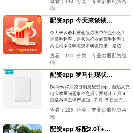
查看：
149
分类：
专业炒股配资咨
内，....
询
配资app 今天来谈谈我重仓股最看中的是什么？是高毛利率，是 领先行业 的高毛利率！高毛利率意味着技术研发突破，是超越同行业竞争的护...
今天来谈谈我重仓股最看中的是什么？
是高毛利率，是领先行业的高毛利率！
高毛利率意味着技术研发突破，是超越
同行业竞争的护城河！目前手上重仓胜
查看：
154
分类：
专业炒股配资咨
宏和新易盛，持股占比接近....
询
配资app 罗马仕现状曝光：仅剩 20 多人在岗、货值 5000 万元充电宝库存
DoNews7月22日消息配资app，自陷入充
电宝质量问题事件之后，罗马仕 7 月 6
日发布停工停产通知，7 月 15 日发布声
明称运营团队主要成员在岗，召回....
查看：
225
分类：
专业炒股配资咨
询
配资app 标配2.0T+8AT+四驱，新车直降14万！