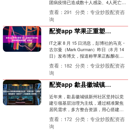
团病疫情已造成数十人感染、4人死亡。
在10栋建筑的12座冷却塔中检测出引发
查看：
291
分类：
专业炒股配资咨
军团病的细菌....
询
配资app 苹果正重塑 Siri：未来用户动动嘴，就能帮你发朋友圈、刷淘宝
IT之家 8 月 15 日消息，彭博社的马克・
古尔曼（Mark Gurman）昨日（8 月 14
日）发布博文，报道称苹果正酝酿在视
觉层面全面重塑 Siri，新....
查看：
182
分类：
专业炒股配资咨
询
配资app 歙县徽城镇新州社区：党建引领“三聚焦” 精准服务“老弱小”_大皖新闻 | 安徽网
近年来，歙县徽城镇新州社区坚持以党
建引领基层治理为主线，通过精准聚焦
居民需求，多方整合资源，用心搭建服
务载体配资app，用情提升服务水平，精
查看：
172
分类：
专业炒股配资咨
细服务“老弱小”群体....
询