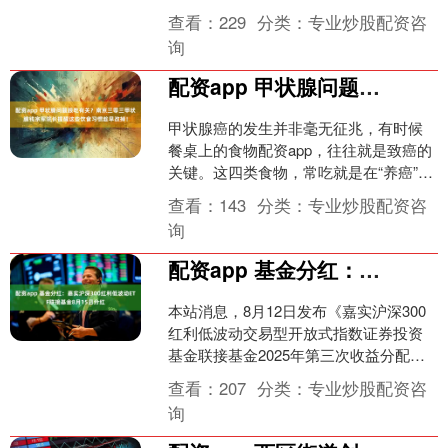
软件，应用于包括新世代在内的多款国
查看：
229
分类：
专业炒股配资咨
产车型....
询
配资app 甲状腺问题跟吃有关？南京三零三甲状腺钱宗军院长提醒这些饮食习惯趁早改掉！
甲状腺癌的发生并非毫无征兆，有时候
餐桌上的食物配资app，往往就是致癌的
关键。这四类食物，常吃就是在“养癌”！
01 高脂肪食物 身体需要脂肪来产生热
查看：
143
分类：
专业炒股配资咨
量，高脂肪....
询
配资app 基金分红：嘉实沪深300红利低波动ETF联接基金8月15日分红
本站消息，8月12日发布《嘉实沪深300
红利低波动交易型开放式指数证券投资
基金联接基金2025年第三次收益分配公
告》。本次分红为2025年的第三次分
查看：
207
分类：
专业炒股配资咨
红。公告显示....
询