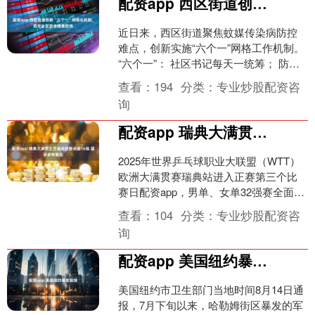
配资app 西区街道创新“六个一”网格化机制，筑牢社区安全健康防线
近日来，西区街道聚焦蚊媒传染病防控
难点，创新实施“六个一”网格工作机制。
“六个一”： 社区书记每天一统筹； 防疫
重点每天一计划； 党员干部每天一报
查看：
194
分类：
专业炒股配资咨
到； 集中培....
询
配资app 瑞典大满贯王艺迪战胜曾尖进16强 国乒多将晋级
2025年世界乒乓球职业大联盟（WTT）
欧洲大满贯赛瑞典站进入正赛第三个比
赛日配资app，男单、女单32强赛全面打
响，中国队多位选手顺利晋级16强，梁
查看：
104
分类：
专业炒股配资咨
靖崑遗憾出....
询
配资app 美国纽约暴发疫情
美国纽约市卫生部门当地时间8月14日通
报，7月下旬以来，哈勒姆街区暴发的军