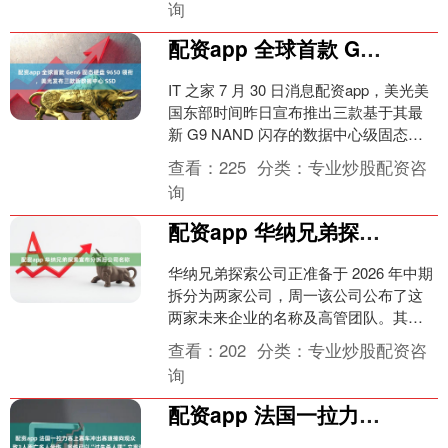
询
配资app 全球首款 Gen6 固态硬盘 9650 领衔，美光发布三款新数据中心 SSD
IT 之家 7 月 30 日消息配资app，美光美
国东部时间昨日宣布推出三款基于其最
新 G9 NAND 闪存的数据中心级固态硬
盘，包括旗舰级的 9650、主流级....
查看：
225
分类：
专业炒股配资咨
询
配资app 华纳兄弟探索宣布分拆后公司名称
华纳兄弟探索公司正准备于 2026 年中期
拆分为两家公司，周一该公司公布了这
两家未来企业的名称及高管团队。其流
媒体和影视制作部门将命名为 "华纳兄
查看：
202
分类：
专业炒股配资咨
弟"配资app....
询
配资app 法国一拉力赛上赛车冲出赛道撞向观众区，致3人死亡多人受伤，案件已以“过失杀人罪”立案调查